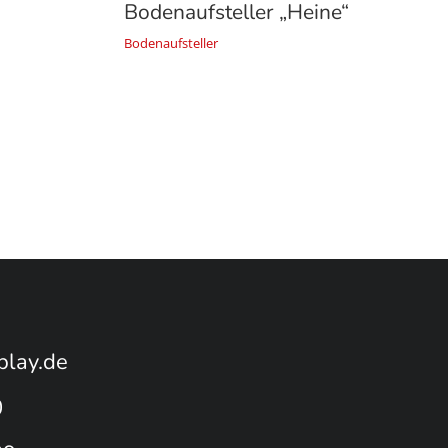
Bodenaufsteller „Heine“
Bodenaufsteller
play.de
0