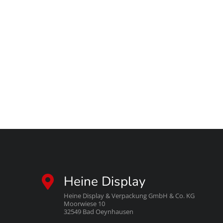
Heine Display
Heine Display & Verpackung GmbH & Co. KG
Moorwiese 10
32549 Bad Oeynhausen