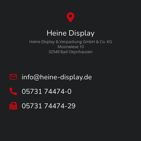
Heine Display
Heine Display & Verpackung GmbH & Co. KG
Moorwiese 10
32549 Bad Oeynhausen
info@heine-display.de
05731 74474-0
05731 74474-29