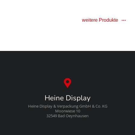
weitere Produkte
Heine Display
Heine Display & Verpackung GmbH & Co. KG
Moorwiese 10
32549 Bad Oeynhausen