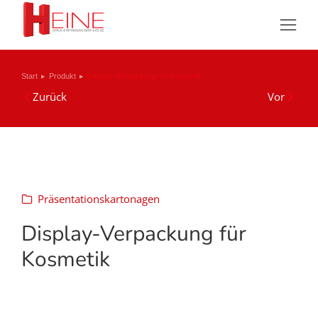
Sie befinden sich hier:
Start
Produkt
Display-Verpackung für Kosmetik
Zurück
Vor
Präsentationskartonagen
Display-Verpackung für
Kosmetik