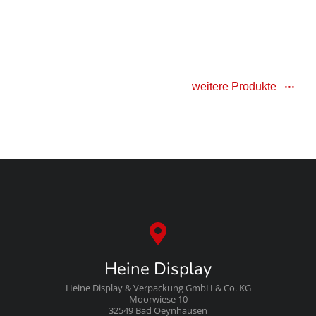
weitere Produkte
Heine Display
Heine Display & Verpackung GmbH & Co. KG
Moorwiese 10
32549 Bad Oeynhausen