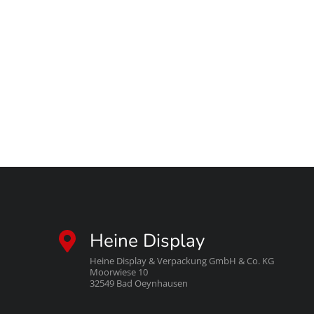
Heine Display
Heine Display & Verpackung GmbH & Co. KG
Moorwiese 10
32549 Bad Oeynhausen