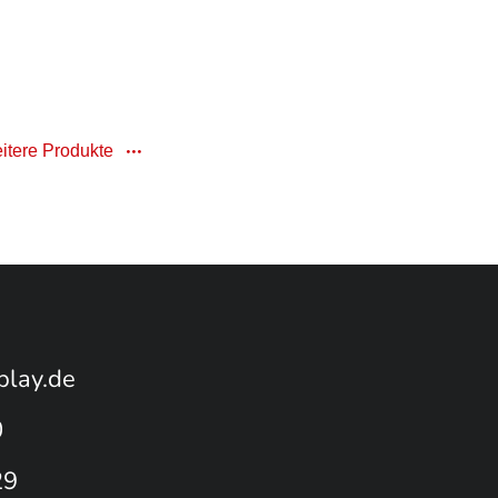
itere Produkte
play.de
0
29