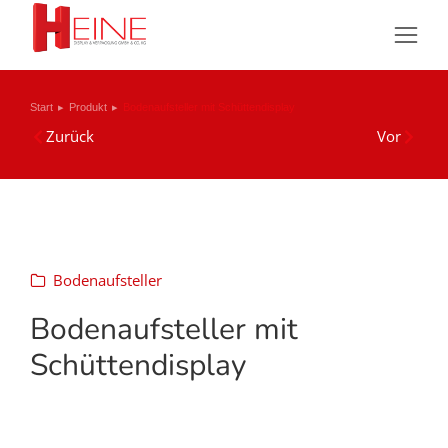
Sie befinden sich hier:
Start
Produkt
Bodenaufsteller mit Schüttendisplay
Zurück
Vor
Bodenaufsteller
Bodenaufsteller mit
Schüttendisplay