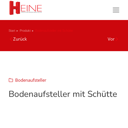
Sie befinden sich hier:
Start
Produkt
Bodenaufsteller mit Schütte
Zurück
Vor
Bodenaufsteller
Bodenaufsteller mit Schütte