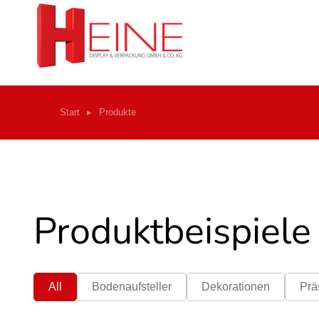
Start
Produkte
Sie befinden sich hier:
Produktbeispiele
All
Bodenaufsteller
Dekorationen
Prä