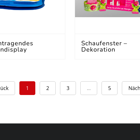
tragendes
Schaufenster –
ndisplay
Dekoration
rück
1
2
3
…
5
Näch