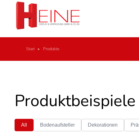
Start
Produkte
Sie befinden sich hier:
Produktbeispiele
All
Bodenaufsteller
Dekorationen
Prä