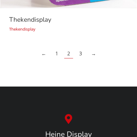
Thekendisplay
Thekendisplay
←
1
2
3
→
Heine Display